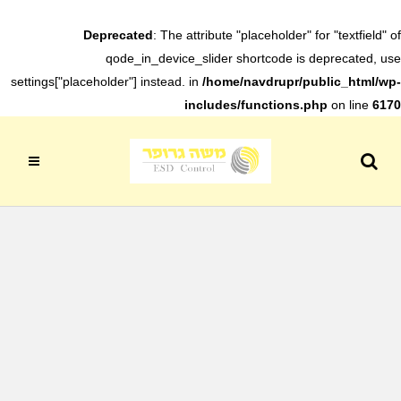
Deprecated
: The attribute "placeholder" for "textfield" of
qode_in_device_slider shortcode is deprecated, use
settings["placeholder"] instead. in
/home/navdrupr/public_html/wp-
includes/functions.php
on line
6170
Search